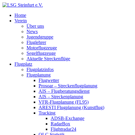
Home
Verein
Über uns
News
Jugendgruppe
Fluglehrer
Motorflugzeuge
Segelflugzeuge
Aktuelle Streckenflüge
Flugplatz
Flugplatzinfos
Flugplanung
Flugwetter
Prosoar – Streckenflugplanung
AIS – Flugberatungsdienst
AIS – Streckenplanung
VFR-Flugplanung (FL95)
ARESTI Flugplanung (Kunstflug)
Tracking
ADSB-Exchange
RadarBox
Flightradar24
OLC Statistik