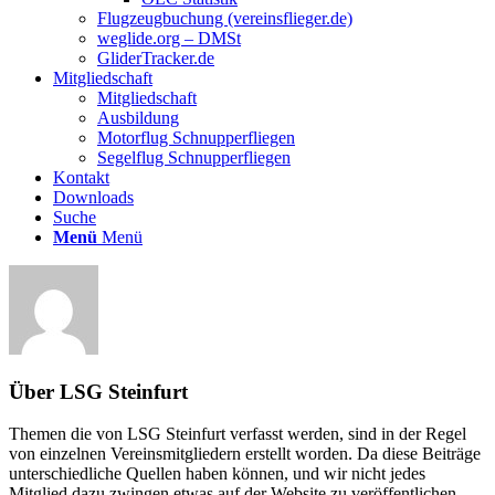
Flugzeugbuchung (vereinsflieger.de)
weglide.org – DMSt
GliderTracker.de
Mitgliedschaft
Mitgliedschaft
Ausbildung
Motorflug Schnupperfliegen
Segelflug Schnupperfliegen
Kontakt
Downloads
Suche
Menü
Menü
Über
LSG Steinfurt
Themen die von LSG Steinfurt verfasst werden, sind in der Regel
von einzelnen Vereinsmitgliedern erstellt worden. Da diese Beiträge
unterschiedliche Quellen haben können, und wir nicht jedes
Mitglied dazu zwingen etwas auf der Website zu veröffentlichen,