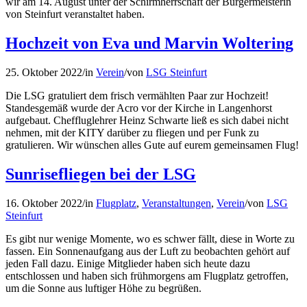
wir am 14. August unter der Schirmherrschaft der Bürgermeisterin
von Steinfurt veranstaltet haben.
Hochzeit von Eva und Marvin Woltering
25. Oktober 2022
/
in
Verein
/
von
LSG Steinfurt
Die LSG gratuliert dem frisch vermählten Paar zur Hochzeit!
Standesgemäß wurde der Acro vor der Kirche in Langenhorst
aufgebaut. Cheffluglehrer Heinz Schwarte ließ es sich dabei nicht
nehmen, mit der KITY darüber zu fliegen und per Funk zu
gratulieren. Wir wünschen alles Gute auf eurem gemeinsamen Flug!
Sunrisefliegen bei der LSG
16. Oktober 2022
/
in
Flugplatz
,
Veranstaltungen
,
Verein
/
von
LSG
Steinfurt
Es gibt nur wenige Momente, wo es schwer fällt, diese in Worte zu
fassen. Ein Sonnenaufgang aus der Luft zu beobachten gehört auf
jeden Fall dazu. Einige Mitglieder haben sich heute dazu
entschlossen und haben sich frühmorgens am Flugplatz getroffen,
um die Sonne aus luftiger Höhe zu begrüßen.