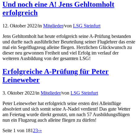
Und noch eine A! Jens Gehltomholt
erfolgreich
12. Oktober 2022
/
in
Mitglieder
/
von
LSG Steinfurt
Jens Gehltomholt hat heute erfolgreich seine A-Prüfung bestanden
und durfte nach ausführlicher Beurteilung seiner Fluglehrer das erste
mal ein Segelflugzeug alleine fliegen. Herzlichen Glückwunsch zu
dieser neu gewonnen Freiheit und viel Erfolg im verlauf der
weiteren Ausbildung von der gesamten LSG!
Erfolgreiche A-Prüfung für Peter
Leineweber
3. Oktober 2022
/
in
Mitglieder
/
von
LSG Steinfurt
Peter Leineweber hat erfolgreich seine ersten drei Alleinflüge
absolviert und sich somit seine A-Nadel verdient! Das gute Wetter
am Feiertag wurde direkt genutzt, um nach 57 Ausbildungsflügen
nun ein Flugzeug auch alleine fliegen zu dürfen!
Seite 1 von 18
1
2
3
›
»