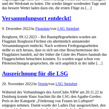
und der Werkstatt zu holen. Die wieder länger werdenden Tage und
das bessere Wetter laden dazu ein, die ersten Flüge zu […]
Versammlungsort entdeckt!
9. Dezember 2022
/
in
Flugplatz
/
von
LSG Steinfurt
Borghorst, 09.12.2023 – Bei Baumpflegearbeiten wurden am
Flugplatz Borghorst-Füchten ein altertümlich anmutender
Versammlungsort entdeckt. Nach weiteren Freilegungsarbeiten
stellte es sich heraus, dass es sich um eine Besucherterrasse des
Flugplatzes handelt, auf der früher die Gäste des Platzes hautnah das
Fluggeschehen betrachten konnten. Es wurden sogar schon von
Pilotensichtungen gesprochen, die sich angeblich in der nähe […]
Auszeichnung für die LSG
20. November 2022
/
in
Verein
/
von
LSG Steinfurt
Während des Verbandstages des AeroClubs NRW am 20.11.22 in
Duisburg konnte Hans Joachim für die LSG den Agathe-Gerdes-
Preis in der Kategorie „Förderung von Frauen im Luftsport“
entgegen nehmen. Damit wurde der Ladies Day ausgezeichnet, den