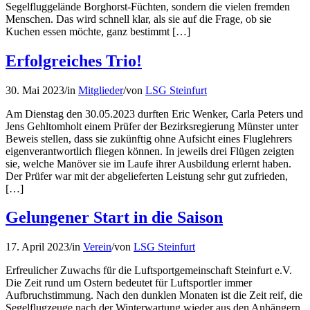
Segelfluggelände Borghorst-Füchten, sondern die vielen fremden
Menschen. Das wird schnell klar, als sie auf die Frage, ob sie
Kuchen essen möchte, ganz bestimmt […]
Erfolgreiches Trio!
30. Mai 2023
/
in
Mitglieder
/
von
LSG Steinfurt
Am Dienstag den 30.05.2023 durften Eric Wenker, Carla Peters und
Jens Gehltomholt einem Prüfer der Bezirksregierung Münster unter
Beweis stellen, dass sie zukünftig ohne Aufsicht eines Fluglehrers
eigenverantwortlich fliegen können. In jeweils drei Flügen zeigten
sie, welche Manöver sie im Laufe ihrer Ausbildung erlernt haben.
Der Prüfer war mit der abgelieferten Leistung sehr gut zufrieden,
[…]
Gelungener Start in die Saison
17. April 2023
/
in
Verein
/
von
LSG Steinfurt
Erfreulicher Zuwachs für die Luftsportgemeinschaft Steinfurt e.V.
Die Zeit rund um Ostern bedeutet für Luftsportler immer
Aufbruchstimmung. Nach den dunklen Monaten ist die Zeit reif, die
Segelflugzeuge nach der Winterwartung wieder aus den Anhängern