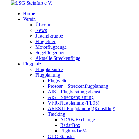
Home
Verein
Über uns
News
Jugendgruppe
Fluglehrer
Motorflugzeuge
Segelflugzeuge
Aktuelle Streckenflüge
Flugplatz
Flugplatzinfos
Flugplanung
Flugwetter
Prosoar – Streckenflugplanung
AIS – Flugberatungsdienst
AIS – Streckenplanung
VFR-Flugplanung (FL95)
ARESTI Flugplanung (Kunstflug)
Tracking
ADSB-Exchange
RadarBox
Flightradar24
OLC Statistik