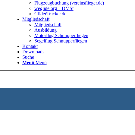
Flugzeugbuchung (vereinsflieger.de)
weglide.org – DMSt
GliderTracker.de
Mitgliedschaft
Mitgliedschaft
Ausbildung
Motorflug Schnupperfliegen
Segelflug Schnupperfliegen
Kontakt
Downloads
Suche
Menü
Menü