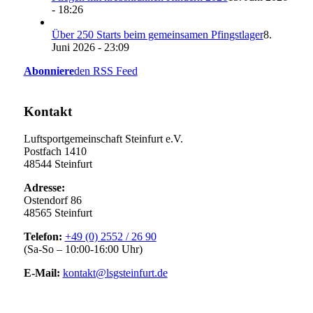
- 18:26
Über 250 Starts beim gemeinsamen Pfingstlager
8.
Juni 2026 - 23:09
Abonniere
den RSS Feed
Kontakt
Luftsportgemeinschaft Steinfurt e.V.
Postfach 1410
48544 Steinfurt
Adresse:
Ostendorf 86
48565 Steinfurt
Telefon:
+49 (0) 2552 / 26 90
(Sa-So – 10:00-16:00 Uhr)
E-Mail:
kontakt@lsgsteinfurt.de