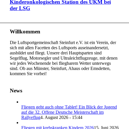
Kinderonkologischen Station des UKM bei
der LSG
Willkommen
Die Luftsportgemeinschaft Steinfurt e.V. ist ein Verein, der
sich mit allen Facetten des Luftsports auseinandersetzt,
ausbildet und fliegt. Unsere drei Hauptsparten sind
Segelflug, Motorsegler und Ultraleichtflugzeuge, mit denen
wir jedes Wochenende bei fliegbarem Wetter unterwegs
sind. Ob aus Münster, Steinfurt, Ahaus oder Emsdetten,
kommen Sie vorbei!
News
Fliegen geht auch ohne Tablet! Ein Blick der Jugend
auf die 32. Offene Deutsche Meisterschaft im
Rallyeflug
4. August 2026 - 15:44
Fliegen mit krebskranken Kindern 2026
15. Juni 2026