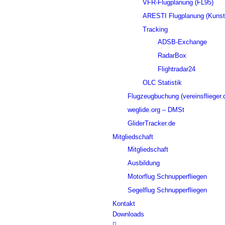
VFR-Flugplanung (FL95)
ARESTI Flugplanung (Kunstf
Tracking
ADSB-Exchange
RadarBox
Flightradar24
OLC Statistik
Flugzeugbuchung (vereinsflieger.
weglide.org – DMSt
GliderTracker.de
Mitgliedschaft
Mitgliedschaft
Ausbildung
Motorflug Schnupperfliegen
Segelflug Schnupperfliegen
Kontakt
Downloads