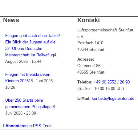
News
Kontakt
Luftsportgemeinschaft Steinfurt
Fliegen geht auch ohne Tablet!
e.V.
Ein Blick der Jugend auf die
Postfach 1410
32. Offene Deutsche
48544 Steinfurt
Meisterschaft im Rallyeflug
4.
Adresse:
August 2026 - 15:44
Ostendorf 86
48565 Steinfurt
Fliegen mit krebskranken
Kindern 2026
15. Juni 2026 -
Telefon:
+49 (0) 2552 / 26 90
18:26
(Sa-So – 10:00-16:00 Uhr)
E-Mail:
kontakt@lsgsteinfurt.de
Über 250 Starts beim
gemeinsamen Pfingstlager
8.
Juni 2026 - 23:09
Abonniere
den RSS Feed