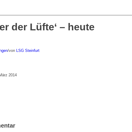
er der Lüfte‘ – heute
ungen
/
von
LSG Steinfurt
 März 2014
entar