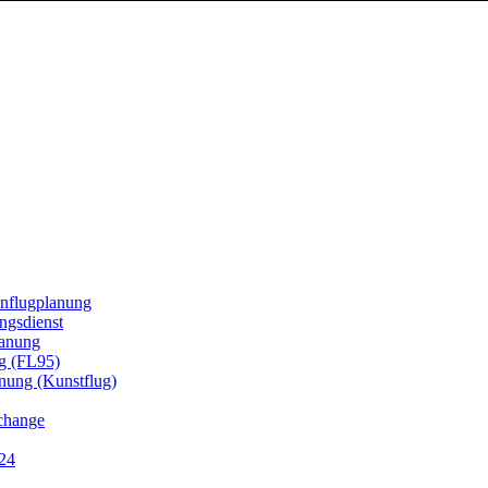
enflugplanung
ngsdienst
lanung
g (FL95)
ung (Kunstflug)
hange
r24