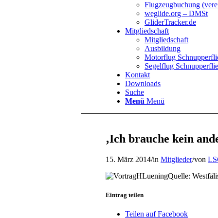
Flugzeugbuchung (verei
weglide.org – DMSt
GliderTracker.de
Mitgliedschaft
Mitgliedschaft
Ausbildung
Motorflug Schnupperfl
Segelflug Schnupperfli
Kontakt
Downloads
Suche
Menü
Menü
‚Ich brauche kein and
15. März 2014
/
in
Mitglieder
/
von
LSG
Quelle: Westfäl
Eintrag teilen
Teilen auf Facebook