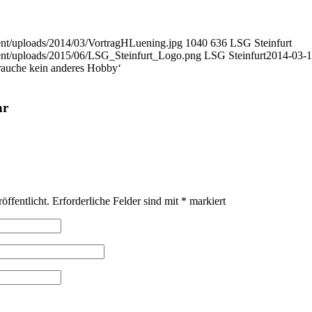
tent/uploads/2014/03/VortragHLuening.jpg
1040
636
LSG Steinfurt
tent/uploads/2015/06/LSG_Steinfurt_Logo.png
LSG Steinfurt
2014-03-
rauche kein anderes Hobby‘
ar
öffentlicht.
Erforderliche Felder sind mit
*
markiert