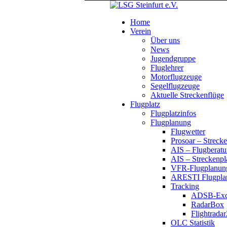
Home
Verein
Über uns
News
Jugendgruppe
Fluglehrer
Motorflugzeuge
Segelflugzeuge
Aktuelle Streckenflüge
Flugplatz
Flugplatzinfos
Flugplanung
Flugwetter
Prosoar – Streck
AIS – Flugberatu
AIS – Streckenp
VFR-Flugplanun
ARESTI Flugplan
Tracking
ADSB-Exc
RadarBox
Flightrada
OLC Statistik