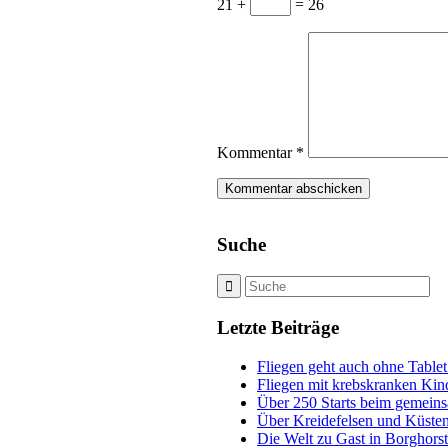
21 +
= 26
Kommentar
*
Suche
Letzte Beiträge
Fliegen geht auch ohne Tablet
Fliegen mit krebskranken Kin
Über 250 Starts beim gemeins
Über Kreidefelsen und Küsten
Die Welt zu Gast in Borghors