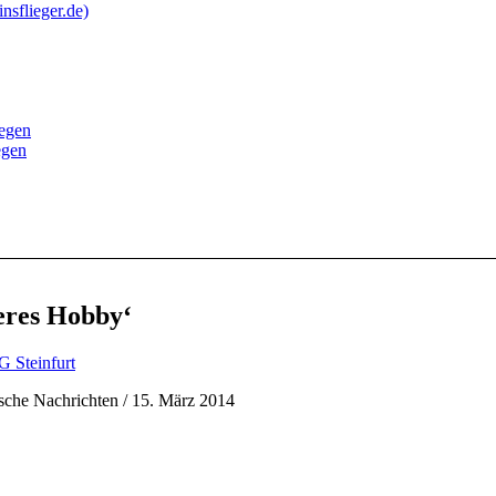
nsflieger.de)
iegen
egen
eres Hobby‘
 Steinfurt
ische Nachrichten / 15. März 2014