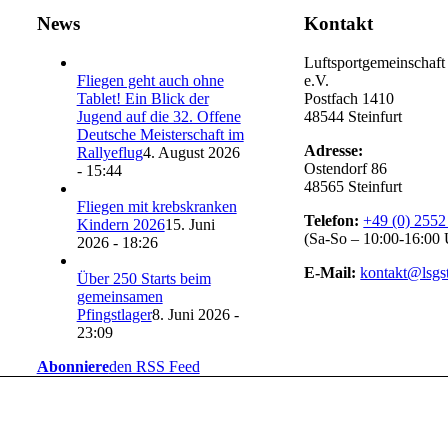
News
Kontakt
Luftsportgemeinschaft 
Fliegen geht auch ohne
e.V.
Tablet! Ein Blick der
Postfach 1410
Jugend auf die 32. Offene
48544 Steinfurt
Deutsche Meisterschaft im
Adresse:
Rallyeflug
4. August 2026
Ostendorf 86
- 15:44
48565 Steinfurt
Fliegen mit krebskranken
Telefon:
+49 (0) 2552
Kindern 2026
15. Juni
(Sa-So – 10:00-16:00 
2026 - 18:26
E-Mail:
kontakt@lsgst
Über 250 Starts beim
gemeinsamen
Pfingstlager
8. Juni 2026 -
23:09
Abonniere
den RSS Feed