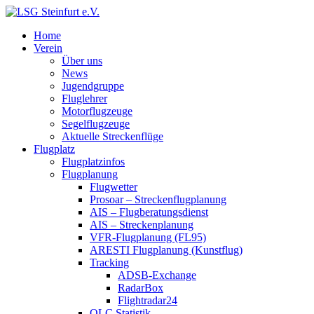
Home
Verein
Über uns
News
Jugendgruppe
Fluglehrer
Motorflugzeuge
Segelflugzeuge
Aktuelle Streckenflüge
Flugplatz
Flugplatzinfos
Flugplanung
Flugwetter
Prosoar – Streckenflugplanung
AIS – Flugberatungsdienst
AIS – Streckenplanung
VFR-Flugplanung (FL95)
ARESTI Flugplanung (Kunstflug)
Tracking
ADSB-Exchange
RadarBox
Flightradar24
OLC Statistik