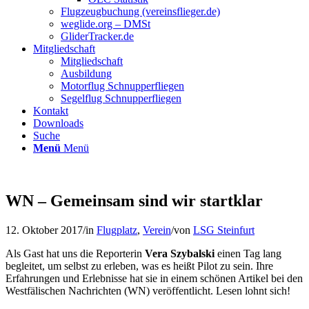
Flugzeugbuchung (vereinsflieger.de)
weglide.org – DMSt
GliderTracker.de
Mitgliedschaft
Mitgliedschaft
Ausbildung
Motorflug Schnupperfliegen
Segelflug Schnupperfliegen
Kontakt
Downloads
Suche
Menü
Menü
WN – Gemeinsam sind wir startklar
12. Oktober 2017
/
in
Flugplatz
,
Verein
/
von
LSG Steinfurt
Als Gast hat uns die Reporterin
Vera Szybalski
einen Tag lang
begleitet, um selbst zu erleben, was es heißt Pilot zu sein. Ihre
Erfahrungen und Erlebnisse hat sie in einem schönen Artikel bei den
Westfälischen Nachrichten (WN) veröffentlicht. Lesen lohnt sich!