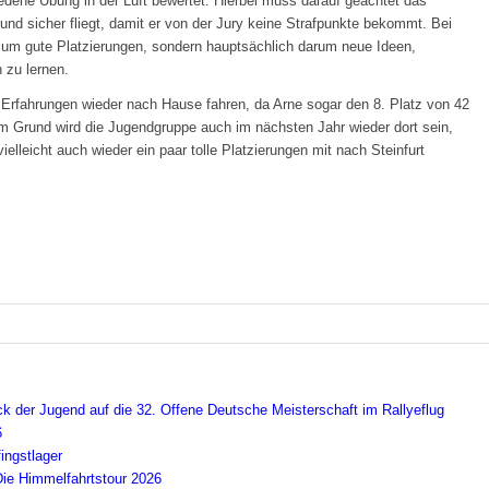
iedene Übung in der Luft bewertet. Hierbei muss darauf geachtet das
und sicher fliegt, damit er von der Jury keine Strafpunkte bekommt. Bei
r um gute Platzierungen, sondern hauptsächlich darum neue Ideen,
 zu lernen.
 Erfahrungen wieder nach Hause fahren, da Arne sogar den 8. Platz von 42
 Grund wird die Jugendgruppe auch im nächsten Jahr wieder dort sein,
ielleicht auch wieder ein paar tolle Platzierungen mit nach Steinfurt
ick der Jugend auf die 32. Offene Deutsche Meisterschaft im Rallyeflug
6
ingstlager
Die Himmelfahrtstour 2026