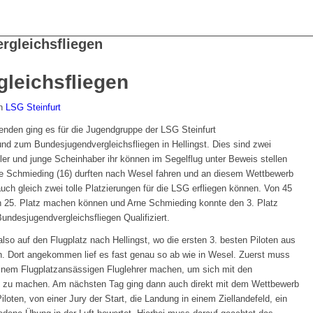
ergleichsfliegen
leichsfliegen
n
LSG Steinfurt
nden ging es für die Jugendgruppe der LSG Steinfurt
nd zum Bundesjugendvergleichsfliegen in Hellingst. Dies sind zwei
er und junge Scheinhaber ihr können im Segelflug unter Beweis stellen
e Schmieding (16) durften nach Wesel fahren und an diesem Wettbewerb
ch gleich zwei tolle Platzierungen für die LSG erfliegen können. Von 45
 25. Platz machen können und Arne Schmieding konnte den 3. Platz
undesjugendvergleichsfliegen Qualifiziert.
lso auf den Flugplatz nach Hellingst, wo die ersten 3. besten Piloten aus
n. Dort angekommen lief es fast genau so ab wie in Wesel. Zuerst muss
 einem Flugplatzansässigen Fluglehrer machen, um sich mit den
t zu machen. Am nächsten Tag ging dann auch direkt mit dem Wettbewerb
iloten, von einer Jury der Start, die Landung in einem Ziellandefeld, ein