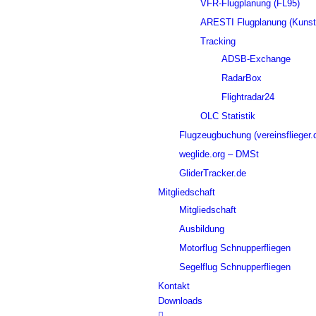
VFR-Flugplanung (FL95)
ARESTI Flugplanung (Kunstf
Tracking
ADSB-Exchange
RadarBox
Flightradar24
OLC Statistik
Flugzeugbuchung (vereinsflieger.
weglide.org – DMSt
GliderTracker.de
Mitgliedschaft
Mitgliedschaft
Ausbildung
Motorflug Schnupperfliegen
Segelflug Schnupperfliegen
Kontakt
Downloads