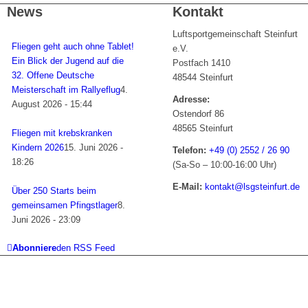
News
Kontakt
Luftsportgemeinschaft Steinfurt
Fliegen geht auch ohne Tablet!
e.V.
Ein Blick der Jugend auf die
Postfach 1410
32. Offene Deutsche
48544 Steinfurt
Meisterschaft im Rallyeflug
4.
Adresse:
August 2026 - 15:44
Ostendorf 86
48565 Steinfurt
Fliegen mit krebskranken
Kindern 2026
15. Juni 2026 -
Telefon:
+49 (0) 2552 / 26 90
18:26
(Sa-So – 10:00-16:00 Uhr)
E-Mail:
kontakt@lsgsteinfurt.de
Über 250 Starts beim
gemeinsamen Pfingstlager
8.
Juni 2026 - 23:09
Abonniere
den RSS Feed