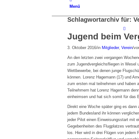
Menü
Schlagwortarchiv für:
V
Jugend beim Verg
3. Oktober 2016
/
in
Mitglieder
,
Verein
/
vo
An den letzten zwei vergangen Wochene
zum Jugendvergleichsfliegen in Wesel u
Wettbewerbe, bei denen junge Flugschül
können. Lorenz Hagemann (17) und Arn
zum ersten mal teilnehmen und haben au
Teilnehmern hat Lorenz Hagemann denn
einheimsen und hat sich somit für das B
Direkt eine Woche später ging es dann a
jedem Bundesland ihr können vergliche
jeder Pilot einen Einweisungsstart mit
Gegebenheiten des Flugplatzes vertrau
los. Hier wird in drei Flügen von jedem P