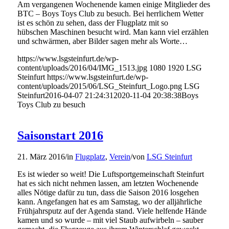
Am vergangenen Wochenende kamen einige Mitglieder des
BTC – Boys Toys Club zu besuch. Bei herrlichem Wetter
ist es schön zu sehen, dass der Flugplatz mit so
hübschen Maschinen besucht wird. Man kann viel erzählen
und schwärmen, aber Bilder sagen mehr als Worte…
https://www.lsgsteinfurt.de/wp-
content/uploads/2016/04/IMG_1513.jpg
1080
1920
LSG
Steinfurt
https://www.lsgsteinfurt.de/wp-
content/uploads/2015/06/LSG_Steinfurt_Logo.png
LSG
Steinfurt
2016-04-07 21:24:31
2020-11-04 20:38:38
Boys
Toys Club zu besuch
Saisonstart 2016
21. März 2016
/
in
Flugplatz
,
Verein
/
von
LSG Steinfurt
Es ist wieder so weit! Die Luftsportgemeinschaft Steinfurt
hat es sich nicht nehmen lassen, am letzten Wochenende
alles Nötige dafür zu tun, dass die Saison 2016 losgehen
kann. Angefangen hat es am Samstag, wo der alljährliche
Frühjahrsputz auf der Agenda stand. Viele helfende Hände
kamen und so wurde – mit viel Staub aufwirbeln – sauber