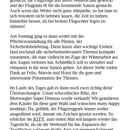
gemacht, die Flugzeuge aus ihrem Winterschlaf geweckt
und der Flugplatz fit für die kommende Saison gemacht.
Auch wenn das Wetter nicht ganz mitspielte, so hat man es
sich trotzdem nicht nehmen lassen, die Zeit zu nutzen.
Immerhin besser, als bei bestem Flugwetter fegen zu
müssen!
Am Sonntag ging es dann weiter mit der
Pflichtveranstaltung für alle Piloten, der
Sicherheitsbelehrung. Diese kurze aber wichtige Einheit
fasst nochmal alle sicherheitsrelevanten Themen kompakt
zusammen, die man vielleicht im Zuge der Winterarbeit aus
den Augen verloren hat. Schließlich soll es stressfrei und
entspannt in die neue Saison gehen. An dieser Stelle vielen
Dank an Felix, Marvin und Horst für die gute und
interessante Präsentation der Themen.
Im Laufe des Tages gab es dann noch zwei richtig dicke
Überraschungen. Unser schwedischer Blitz, der
Motorsegler Super Dimona wurde verkauft! Wir gratulieren
dem Käufer für diese gute Wahl und wünschen
many happy
landings
. Da, gefühlt, der Flugzeugpark immer weiter
ausgedünnt wird, musste ein Zeichen gesetzt werden. So
erblickte die
KITY
, zum ersten Mal seit langem wieder das
Tageslicht, als sie die Werkstatt für das Anpassen der
Tragflächen verlassen durfte. Fest auf eigenem Fahrwerk