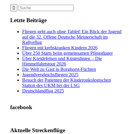
Letzte Beiträge
Fliegen geht auch ohne Tablet! Ein Blick der Jugend
auf die 32. Offene Deutsche Meisterschaft im
Rallyeflug
Fliegen mit krebskranken Kindern 2026
Über 250 Starts beim gemeinsamen Pfingstlager
Über Kreidefelsen und Küstenlinien – Die
Himmelfahrtstour 2026
Die Welt zu Gast in Borghorst-Füchten
Jugendvergleichsfliegen 2025
Besuch der Patienten der Kinderonkologischen
Station des UKM bei der LSG
Deutschlandflug 2025
facebook
Aktuelle Streckenflüge