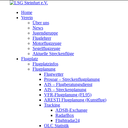
Home
Verein
Über uns
News
Jugendgruppe
Fluglehrer
Motorflugzeuge
Segelflugzeuge
Aktuelle Streckenflüge
Flugplatz
Flugplatzinfos
Flugplanung
Flugwetter
Prosoar – Streckenflugplanung
AIS – Flugberatungsdienst
AIS – Streckenplanung
VFR-Flugplanung (FL95)
ARESTI Flugplanung (Kunstflug)
Tracking
ADSB-Exchange
RadarBox
Flightradar24
OLC Statistik