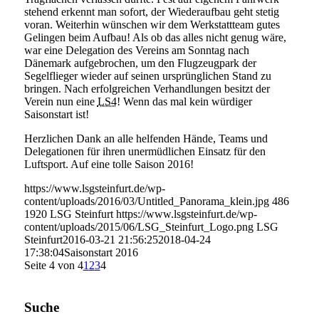
stehend erkennt man sofort, der Wiederaufbau geht stetig
voran. Weiterhin wünschen wir dem Werkstattteam gutes
Gelingen beim Aufbau! Als ob das alles nicht genug wäre,
war eine Delegation des Vereins am Sonntag nach
Dänemark aufgebrochen, um den Flugzeugpark der
Segelflieger wieder auf seinen ursprünglichen Stand zu
bringen. Nach erfolgreichen Verhandlungen besitzt der
Verein nun eine
LS4
! Wenn das mal kein würdiger
Saisonstart ist!
Herzlichen Dank an alle helfenden Hände, Teams und
Delegationen für ihren unermüdlichen Einsatz für den
Luftsport. Auf eine tolle Saison 2016!
https://www.lsgsteinfurt.de/wp-
content/uploads/2016/03/Untitled_Panorama_klein.jpg
486
1920
LSG Steinfurt
https://www.lsgsteinfurt.de/wp-
content/uploads/2015/06/LSG_Steinfurt_Logo.png
LSG
Steinfurt
2016-03-21 21:56:25
2018-04-24
17:38:04
Saisonstart 2016
Seite 4 von 4
1
2
3
4
Suche