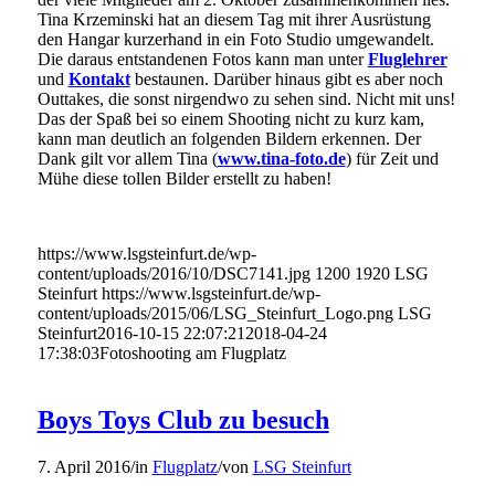
Tina Krzeminski hat an diesem Tag mit ihrer Ausrüstung
den Hangar kurzerhand in ein Foto Studio umgewandelt.
Die daraus entstandenen Fotos kann man unter
Fluglehrer
und
Kontakt
bestaunen. Darüber hinaus gibt es aber noch
Outtakes, die sonst nirgendwo zu sehen sind. Nicht mit uns!
Das der Spaß bei so einem Shooting nicht zu kurz kam,
kann man deutlich an folgenden Bildern erkennen. Der
Dank gilt vor allem Tina (
www.tina-foto.de
) für Zeit und
Mühe diese tollen Bilder erstellt zu haben!
https://www.lsgsteinfurt.de/wp-
content/uploads/2016/10/DSC7141.jpg
1200
1920
LSG
Steinfurt
https://www.lsgsteinfurt.de/wp-
content/uploads/2015/06/LSG_Steinfurt_Logo.png
LSG
Steinfurt
2016-10-15 22:07:21
2018-04-24
17:38:03
Fotoshooting am Flugplatz
Boys Toys Club zu besuch
7. April 2016
/
in
Flugplatz
/
von
LSG Steinfurt