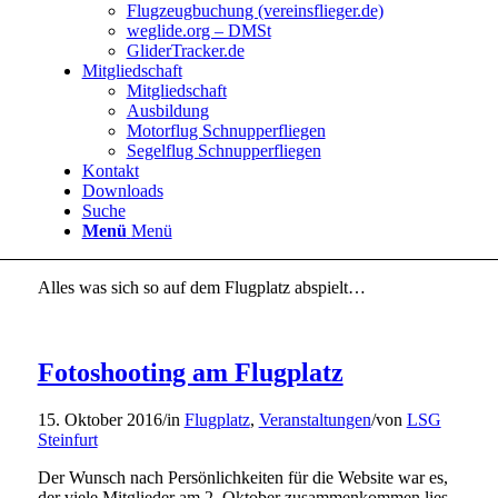
Flugzeugbuchung (vereinsflieger.de)
weglide.org – DMSt
GliderTracker.de
Mitgliedschaft
Mitgliedschaft
Ausbildung
Motorflug Schnupperfliegen
Segelflug Schnupperfliegen
Kontakt
Downloads
Suche
Menü
Menü
Alles was sich so auf dem Flugplatz abspielt…
Fotoshooting am Flugplatz
15. Oktober 2016
/
in
Flugplatz
,
Veranstaltungen
/
von
LSG
Steinfurt
Der Wunsch nach Persönlichkeiten für die Website war es,
der viele Mitglieder am 2. Oktober zusammenkommen lies.