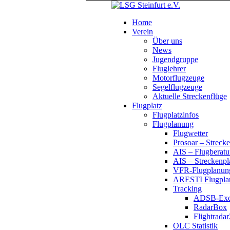
Home
Verein
Über uns
News
Jugendgruppe
Fluglehrer
Motorflugzeuge
Segelflugzeuge
Aktuelle Streckenflüge
Flugplatz
Flugplatzinfos
Flugplanung
Flugwetter
Prosoar – Streck
AIS – Flugberatu
AIS – Streckenp
VFR-Flugplanun
ARESTI Flugplan
Tracking
ADSB-Exc
RadarBox
Flightrada
OLC Statistik