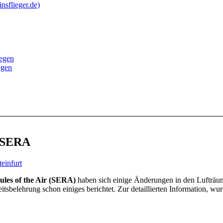
nsflieger.de)
iegen
egen
 SERA
einfurt
les of the Air (SERA)
haben sich einige Änderungen in den Lufträ
tsbelehrung schon einiges berichtet. Zur detaillierten Information, wur
.