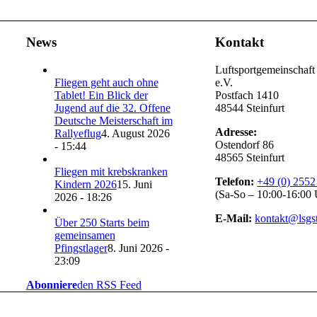
News
Kontakt
Luftsportgemeinschaft 
Fliegen geht auch ohne
e.V.
Tablet! Ein Blick der
Postfach 1410
Jugend auf die 32. Offene
48544 Steinfurt
Deutsche Meisterschaft im
Adresse:
Rallyeflug
4. August 2026
Ostendorf 86
- 15:44
48565 Steinfurt
Fliegen mit krebskranken
Telefon:
+49 (0) 2552
Kindern 2026
15. Juni
(Sa-So – 10:00-16:00 
2026 - 18:26
E-Mail:
kontakt@lsgst
Über 250 Starts beim
gemeinsamen
Pfingstlager
8. Juni 2026 -
23:09
Abonniere
den RSS Feed