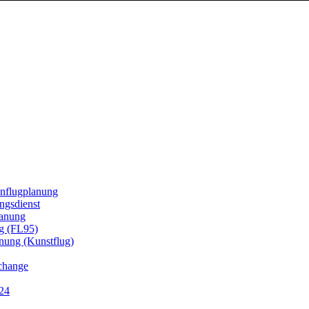
enflugplanung
ngsdienst
lanung
g (FL95)
ung (Kunstflug)
hange
r24