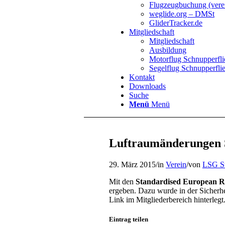
Flugzeugbuchung (verei
weglide.org – DMSt
GliderTracker.de
Mitgliedschaft
Mitgliedschaft
Ausbildung
Motorflug Schnupperfl
Segelflug Schnupperfli
Kontakt
Downloads
Suche
Menü
Menü
Luftraumänderungen
29. März 2015
/
in
Verein
/
von
LSG St
Mit den
Standardised European Ru
ergeben. Dazu wurde in der Sicherhei
Link im Mitgliederbereich hinterlegt
Eintrag teilen