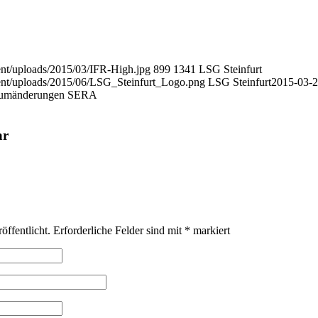
tent/uploads/2015/03/IFR-High.jpg
899
1341
LSG Steinfurt
tent/uploads/2015/06/LSG_Steinfurt_Logo.png
LSG Steinfurt
2015-03-
aumänderungen SERA
ar
öffentlicht.
Erforderliche Felder sind mit
*
markiert