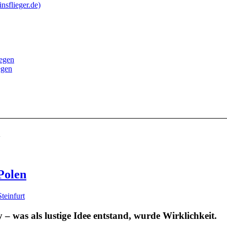
nsflieger.de)
iegen
egen
n
Polen
teinfurt
– was als lustige Idee entstand, wurde Wirklichkeit.