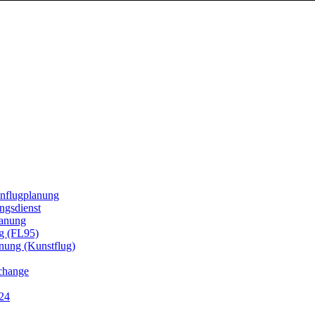
enflugplanung
ngsdienst
lanung
g (FL95)
ung (Kunstflug)
hange
r24