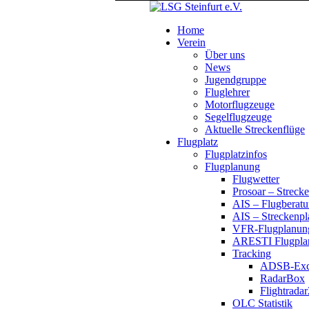
Home
Verein
Über uns
News
Jugendgruppe
Fluglehrer
Motorflugzeuge
Segelflugzeuge
Aktuelle Streckenflüge
Flugplatz
Flugplatzinfos
Flugplanung
Flugwetter
Prosoar – Streck
AIS – Flugberatu
AIS – Streckenp
VFR-Flugplanun
ARESTI Flugplan
Tracking
ADSB-Exc
RadarBox
Flightrada
OLC Statistik