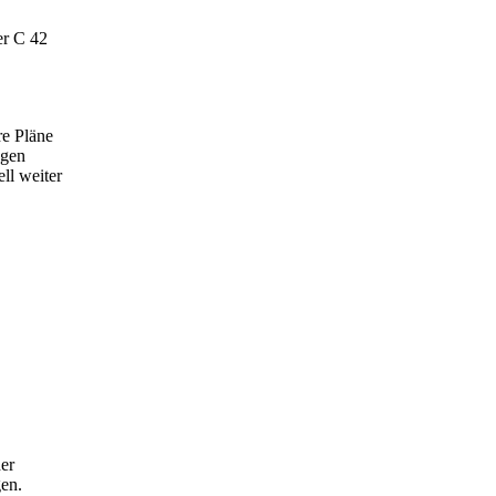
er C 42
re Pläne
agen
ll weiter
der
gen.