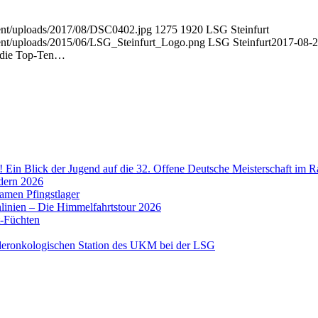
tent/uploads/2017/08/DSC0402.jpg
1275
1920
LSG Steinfurt
tent/uploads/2015/06/LSG_Steinfurt_Logo.png
LSG Steinfurt
2017-08-
 die Top-Ten…
! Ein Blick der Jugend auf die 32. Offene Deutsche Meisterschaft im R
dern 2026
amen Pfingstlager
linien – Die Himmelfahrtstour 2026
t-Füchten
nderonkologischen Station des UKM bei der LSG