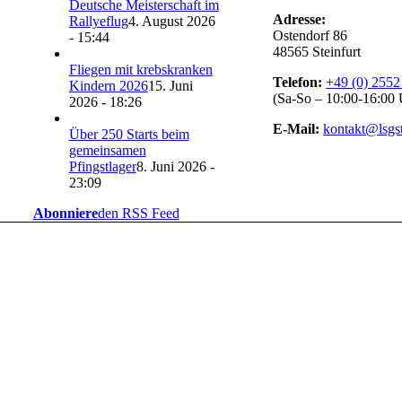
Deutsche Meisterschaft im
Adresse:
Rallyeflug
4. August 2026
Ostendorf 86
- 15:44
48565 Steinfurt
Fliegen mit krebskranken
Telefon:
+49 (0) 2552
Kindern 2026
15. Juni
(Sa-So – 10:00-16:00 
2026 - 18:26
E-Mail:
kontakt@lsgst
Über 250 Starts beim
gemeinsamen
Pfingstlager
8. Juni 2026 -
23:09
Abonniere
den RSS Feed