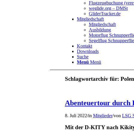
Flugzeugbuchung (verei
weglide.org – DMSt
GliderTracker.de
Mitgliedschaft
Mitgliedschaft
Ausbildung
Motorflug Schnupperfl
Segelflug Schnupperfli
Kontakt
Downloads
Suche
Menü
Menü
Schlagwortarchiv für:
Pole
Abenteuertour durch 
8. Juli 2022
/
in
Mitglieder
/
von
LSG S
Mit der D-KITY nach Kikity 