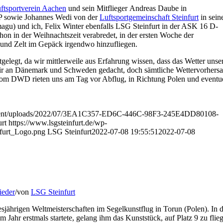
ftsportverein Aachen
und sein Mitflieger Andreas Daube in
 sowie Johannes Wedi von der
Luftsportgemeinschaft Steinfurt
in sein
u) und ich, Felix Winter ebenfalls LSG Steinfurt in der ASK 16 D-
hon in der Weihnachtszeit verabredet, in der ersten Woche der
und Zelt im Gepäck irgendwo hinzufliegen.
stgelegt, da wir mittlerweile aus Erfahrung wissen, dass das Wetter unse
wir an Dänemark und Schweden gedacht, doch sämtliche Wettervorhers
 vom DWD rieten uns am Tag vor Abflug, in Richtung Polen und eventue
content/uploads/2022/07/3EA1C357-ED6C-446C-98F3-245E4DD80108-
rt
https://www.lsgsteinfurt.de/wp-
furt_Logo.png
LSG Steinfurt
2022-07-08 19:55:51
2022-07-08
ieder
/
von
LSG Steinfurt
sjährigen Weltmeisterschaften im Segelkunstflug in Torun (Polen). In 
em Jahr erstmals startete, gelang ihm das Kunststück, auf Platz 9 zu flie