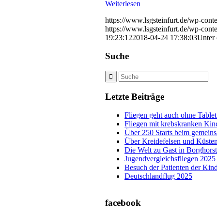
Weiterlesen
https://www.lsgsteinfurt.de/wp-con
https://www.lsgsteinfurt.de/wp-con
19:23:12
2018-04-24 17:38:03
Unter
Suche
Letzte Beiträge
Fliegen geht auch ohne Tablet
Fliegen mit krebskranken Kin
Über 250 Starts beim gemeins
Über Kreidefelsen und Küsten
Die Welt zu Gast in Borghors
Jugendvergleichsfliegen 2025
Besuch der Patienten der Ki
Deutschlandflug 2025
facebook