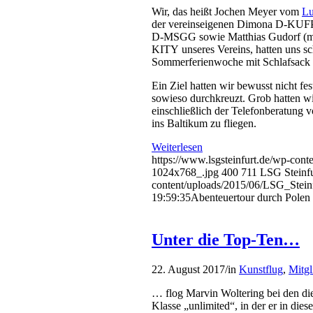
Wir, das heißt Jochen Meyer vom
Lu
der vereinseigenen Dimona D-KUFP
D-MSGG sowie Matthias Gudorf (mag
KITY unseres Vereins, hatten uns sc
Sommerferienwoche mit Schlafsack 
Ein Ziel hatten wir bewusst nicht fe
sowieso durchkreuzt. Grob hatten 
einschließlich der Telefonberatung
ins Baltikum zu fliegen.
Weiterlesen
https://www.lsgsteinfurt.de/wp-
1024x768_.jpg
400
711
LSG Steinfu
content/uploads/2015/06/LSG_Stein
19:59:35
Abenteuertour durch Polen
Unter die Top-Ten…
22. August 2017
/
in
Kunstflug
,
Mitgl
… flog Marvin Woltering bei den die
Klasse „unlimited“, in der er in dies