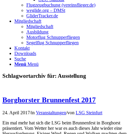
Flugzeugbuchung (vereinsflieger.de)
weglide.org – DMSt
GliderTracker.de
Mitgliedschaft
Mitgliedschaft
Ausbildung
Motorflug Schnupperfliegen
Segelflug Schnupperfliegen
Kontakt
Downloads
Suche
Menü
Menü
Schlagwortarchiv für:
Ausstellung
Borghorster Brunnenfest 2017
24. April 2017
/
in
Veranstaltungen
/
von
LSG Steinfurt
Ein mal mehr hat sich die LSG beim Brunnenfest in Borghorst
präsentiert. Vom Wetter her war es auch dieses Jahr wieder eine
Herausforderung. Eisiger Wind, Regen und Wolken machten dem