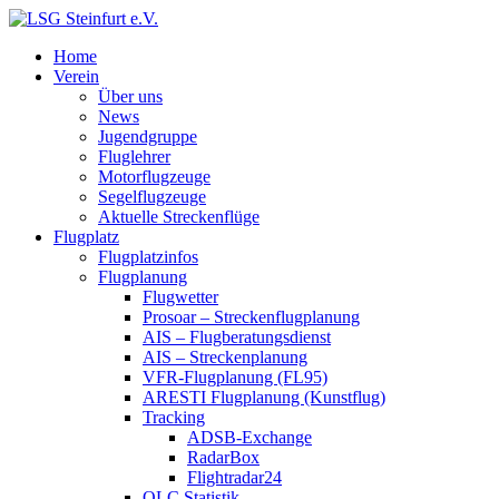
Home
Verein
Über uns
News
Jugendgruppe
Fluglehrer
Motorflugzeuge
Segelflugzeuge
Aktuelle Streckenflüge
Flugplatz
Flugplatzinfos
Flugplanung
Flugwetter
Prosoar – Streckenflugplanung
AIS – Flugberatungsdienst
AIS – Streckenplanung
VFR-Flugplanung (FL95)
ARESTI Flugplanung (Kunstflug)
Tracking
ADSB-Exchange
RadarBox
Flightradar24
OLC Statistik