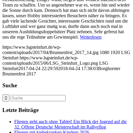
Team zu schaffen. Um so angenehmer war es, wenn hin und wieder
die Sonne durch kam. Dennoch hat man sich nicht davon abbringen
lassen, unser Hobby interessierten Besuchern näher zu bringen. Es
gab viele lachende Gesichter, interessante Geschichten rund um die
Luftfahrt und wer ganz mutig war, durfte dann auch noch mal in
unserem Ausbildungsdoppelsitzer Platz nehmen. Sehr gefreut hat
uns die rege Teilnahme am Gewinnspiel.
Weiterlesen
https://www.lsgsteinfurt.de/wp-
content/uploads/2017/04/Brunnenfest_2017_14.jpg
1080
1920
LSG
Steinfurt
https://www.lsgsteinfurt.de/wp-
content/uploads/2015/06/LSG_Steinfurt_Logo.png
LSG
Steinfurt
2017-04-24 22:29:59
2018-04-24 17:38:03
Borghorster
Brunnenfest 2017
Suche
Letzte Beiträge
Fliegen geht auch ohne Tablet! Ein Blick der Jugend auf die
32. Offene Deutsche Meisterschaft im Rallyeflug
Fliegen mit krebskranken Kindern 2026